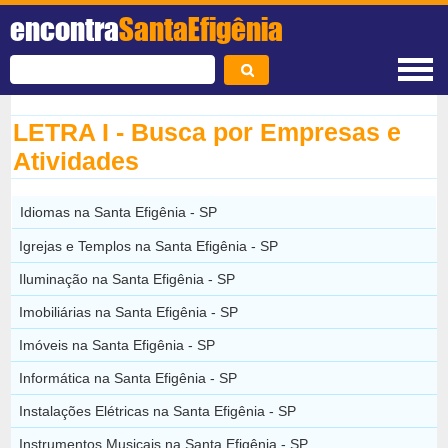
encontra
SantaEfigênia
LETRA I - Busca por Empresas e
Atividades
Idiomas na Santa Efigênia - SP
Igrejas e Templos na Santa Efigênia - SP
Iluminação na Santa Efigênia - SP
Imobiliárias na Santa Efigênia - SP
Imóveis na Santa Efigênia - SP
Informática na Santa Efigênia - SP
Instalações Elétricas na Santa Efigênia - SP
Instrumentos Musicais na Santa Efigênia - SP