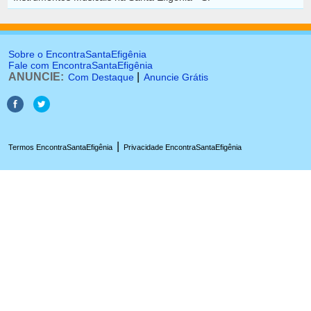
Sobre o EncontraSantaEfigênia
Fale com EncontraSantaEfigênia
ANUNCIE:
|
Com Destaque
Anuncie Grátis
|
Termos EncontraSantaEfigênia
Privacidade EncontraSantaEfigênia