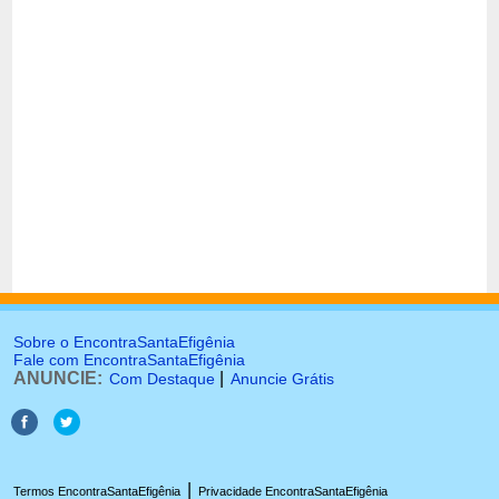
Sobre o EncontraSantaEfigênia
Fale com EncontraSantaEfigênia
ANUNCIE:
|
Com Destaque
Anuncie Grátis
|
Termos EncontraSantaEfigênia
Privacidade EncontraSantaEfigênia