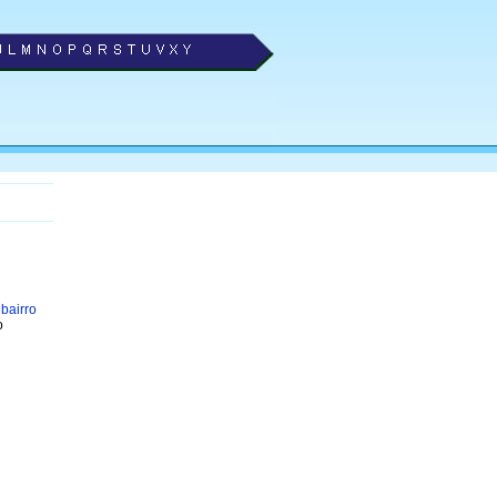
 bairro
o