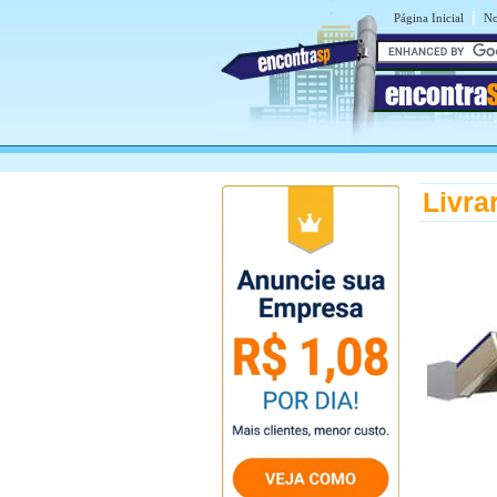
|
Página Inicial
No
encontra
Livra