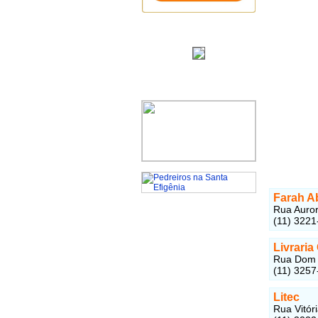
Farah Ab
Rua Auror
(11) 3221
Livrari
Rua Dom J
(11) 3257
Litec
Rua Vitóri