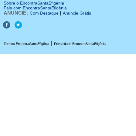
Sobre o EncontraSantaEfigênia
Fale com EncontraSantaEfigênia
ANUNCIE:
|
Com Destaque
Anuncie Grátis
|
Termos EncontraSantaEfigênia
Privacidade EncontraSantaEfigênia